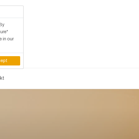
 By
gure"
e in our
ept
kt