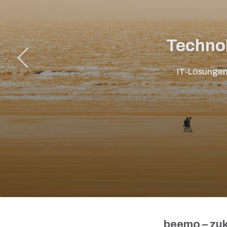
Technol
IT-Lösungen 
beemo – zu