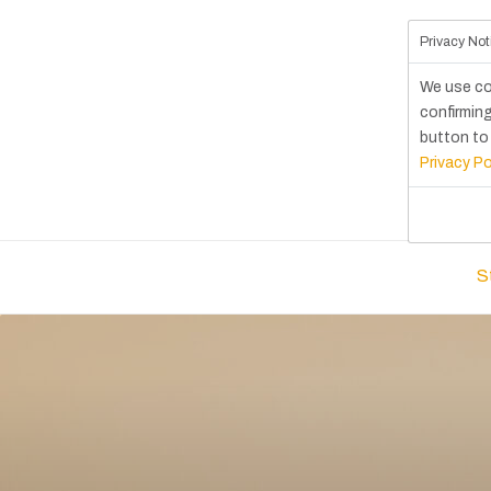
Privacy Not
We use co
confirming
button to 
Privacy Po
S