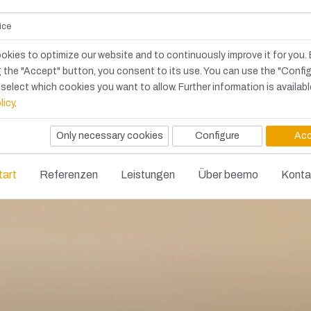
ice
okies to optimize our website and to continuously improve it for you.
 the "Accept" button, you consent to its use. You can use the "Confi
select which cookies you want to allow. Further information is availabl
licy
.
Only necessary cookies
Configure
Acc
tart
Referenzen
Leistungen
Über beemo
Konta