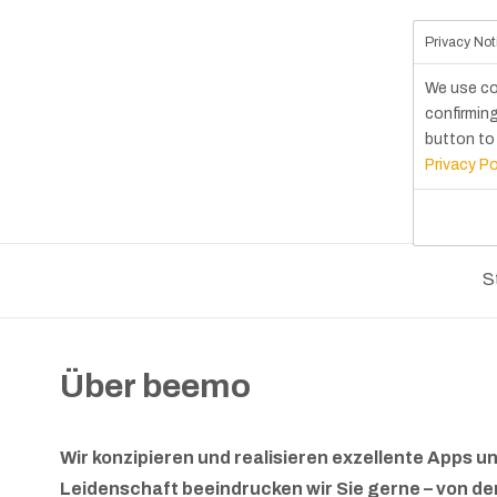
Privacy Not
We use co
confirming
button to 
Privacy Po
S
Über beemo
Wir konzipieren und realisieren exzellente Apps
Leidenschaft beeindrucken wir Sie gerne – von de