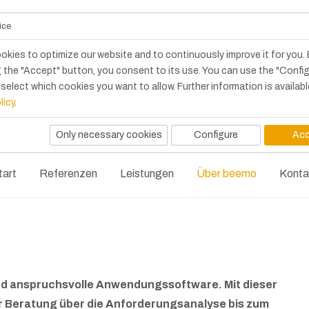
ice
okies to optimize our website and to continuously improve it for you.
 the "Accept" button, you consent to its use. You can use the "Confi
select which cookies you want to allow. Further information is availabl
licy
.
Only necessary cookies
Configure
Acc
tart
Referenzen
Leistungen
Über beemo
Konta
 und anspruchsvolle Anwendungssoftware.
Mit dieser
r Beratung über die Anforderungs­analyse bis zum