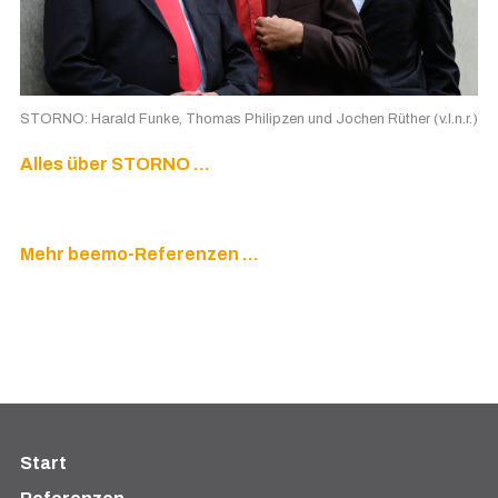
STORNO: Harald Funke, Thomas Philipzen und Jochen Rüther (v.l.n.r.)
Alles über STORNO …
Mehr beemo-Referenzen …
Start